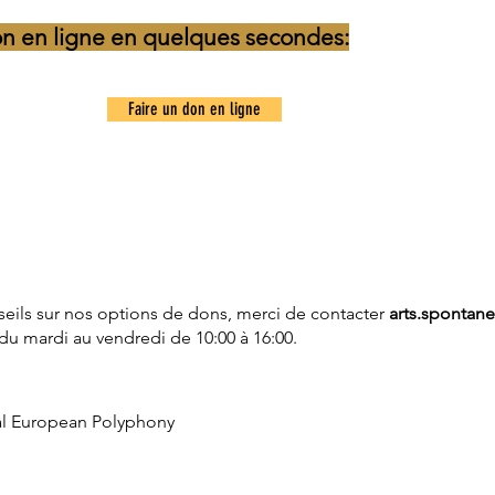
on en ligne en quelques secondes:
Faire un don en ligne
seils sur nos options de dons, merci de contacter
arts.spontan
 du mardi au vendredi de 10:00 à 16:00.
val European Polyphony