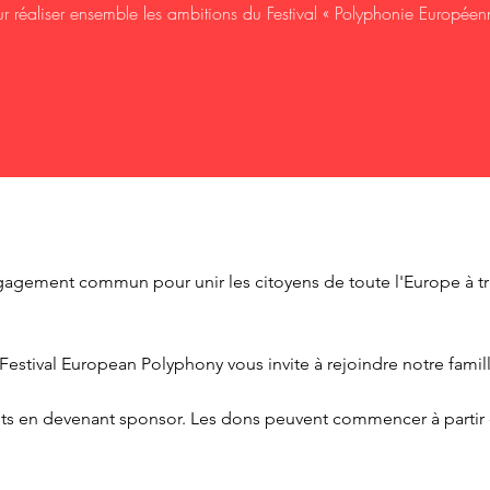
r réaliser ensemble les ambitions du Festival « Polyphonie Européen
ement commun pour unir les citoyens de toute l'Europe à travers
 Festival European Polyphony vous invite à rejoindre notre famil
ants en devenant sponsor. Les dons peuvent commencer à parti