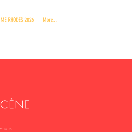
ME RHODES 2026
More...
ÉCÈNE
z-nous