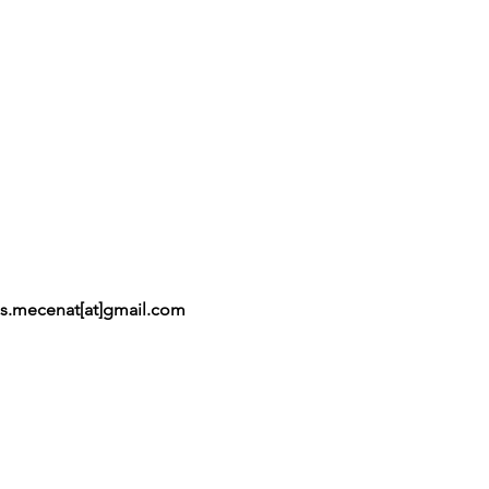
es.mecenat[at]gmail.com