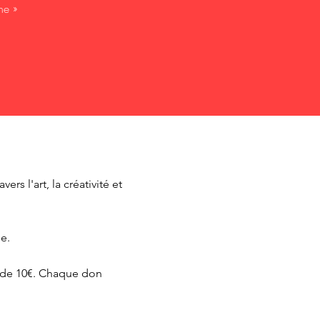
ne »
 l'art, la créativité et
le.
r de 10€. Chaque don