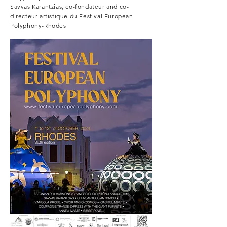
Savvas Karantzias, c
o-fondateur and co-
directeur artistique du
Festival European
Polyphony-Rhodes