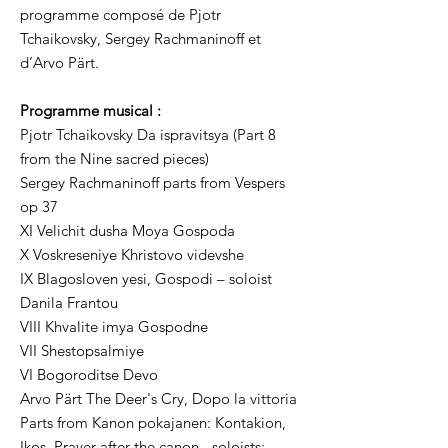
programme composé de Pjotr
Tchaikovsky, Sergey Rachmaninoff et
d’Arvo Pärt.
Programme musical :
Pjotr Tchaikovsky Da ispravitsya (Part 8
from the Nine sacred pieces)
Sergey Rachmaninoff parts from Vespers
op 37
XI Velichit dusha Moya Gospoda
X Voskreseniye Khristovo videvshe
IX Blagosloven yesi, Gospodi – soloist
Danila Frantou
VIII Khvalite imya Gospodne
VII Shestopsalmiye
VI Bogoroditse Devo
Arvo Pärt The Deer's Cry, Dopo la vittoria
Parts from Kanon pokajanen: Kontakion,
Ikos, Prayer after the canon - soloists: