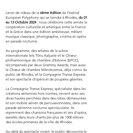
Lever de rideau de la
6ème édition
du Festival
European Polyphony qui se tiendra à Rhodes,
du 01
au 13 Octobre 2024
: nous célébrons cette année la
coopération culturelle et artistique entre la France
et la Grèce dans une édition ambitieuse, mêlant
musique classique, photographie, cinéma et opéra
en parade nocturne.
Au programme, des artistes de la scène
internationale tels Tõnu Kaljuste et le Chœur
philharmonique de chambre d’Estonie (EPCC),
récompensés par deux Grammy Awards, mais aussi
le Chœur de chambre Mikrokosmos, déjà connu du
public de Rhodes, et la Compagnie Transe Express
et son spectacle d'opéra et de poupées géantes.
La Compagnie Transe Express, spécialisée dans les
créations aériennes hors normes, revient avec ses
divas hautes perchées dans des robes démesurées
et son mobile aérien de percussionnistes, dans une
parade aérienne nocturne spectaculaire. Ils
reprennent des chansons françaises et airs d'opéra,
assistés dans leurs chants par plus de 1000 élèves
des écoles primaires de la ville de Rhodes.
Au-delà du spectacle vivant, le public découvrira la